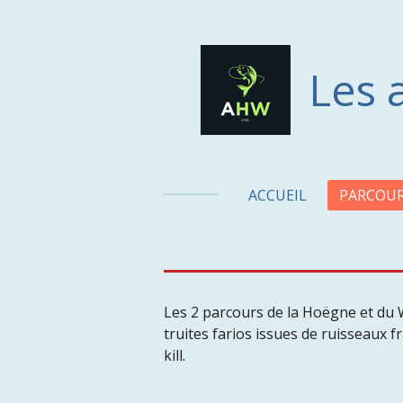
Passer
au
contenu
Les 
principal
ACCUEIL
PARCOU
Les 2 parcours de la Hoëgne et du W
truites farios issues de ruisseaux
kill.