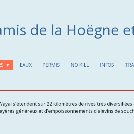
amis de la Hoëgne e
RS
EAUX
PERMIS
NO KILL
INFOS
TR
ayai s'étendent sur 22 kilomètres de rives très diversifiée
 frayères généreux et d'empoissonnements d'alevins de souch