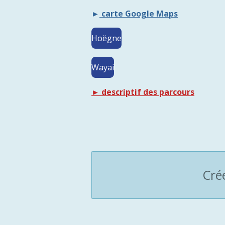
►
carte Google Maps
Hoëgne
Wayai
► descriptif des parcours
Cré