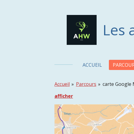
Passer
au
contenu
Les 
principal
ACCUEIL
PARCOU
Accueil
»
Parcours
»
carte Google
afficher