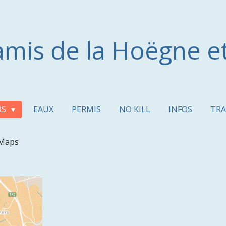
amis de la Hoëgne e
RS
EAUX
PERMIS
NO KILL
INFOS
TR
 Maps