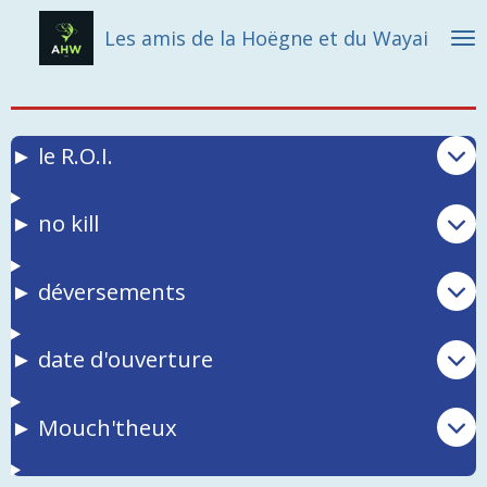
Passer
Les amis de la Hoëgne et du Wayai
au
contenu
principal
► le R.O.I.
► no kill
► déversements
► date d'ouverture
► Mouch'theux